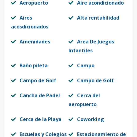
Aeropuerto
Aire acondicionado
Código
10813
-12
Aires
Alta rentabilidad
A52
5
2
2
-
1
2
acosdicionados
Código
10813
-13
Amenidades
Area De Juegos
A53
5
2
2
-
1
2
Infantiles
Código
10813
-14
Baño pileta
Campo
A54
5
2
2
-
1
2
Código
Campo de Golf
10813
-15
Campo de Golf
A55
Cancha de Padel
Cerca del
5
2
2
-
1
2
aeropuerto
Código
10813
-16
Cerca de la Playa
Coworking
A56
5
2
2
-
1
2
Código
10813
-17
Escuelas y Colegios
Estacionamiento de