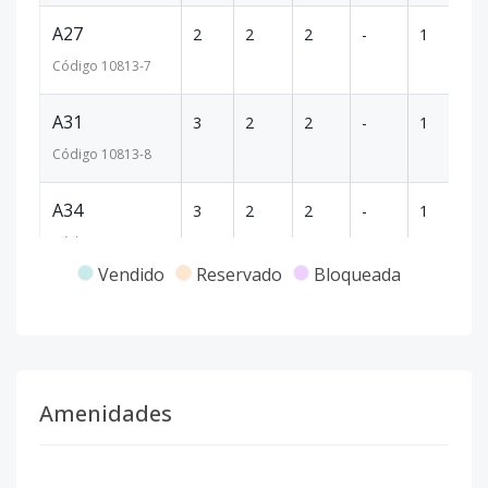
A27
2
2
2
-
1
1
Código
10813
-7
A31
3
2
2
-
1
1
Código
10813
-8
A34
3
2
2
-
1
1
Código
10813
-9
Vendido
Reservado
Bloqueada
A41
4
2
2
-
1
1
Código
10813
-10
A46
4
2
2
-
1
1
Amenidades
Código
10813
-11
A47
4
2
2
-
1
1