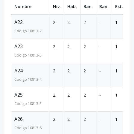
Nombre
Niv.
Hab.
Ban.
Ban.
Est.
m
A22
2
2
2
-
1
1
Código
10813
-2
A23
2
2
2
-
1
1
Código
10813
-3
A24
2
2
2
-
1
1
Código
10813
-4
A25
2
2
2
-
1
1
Código
10813
-5
A26
2
2
2
-
1
1
Código
10813
-6