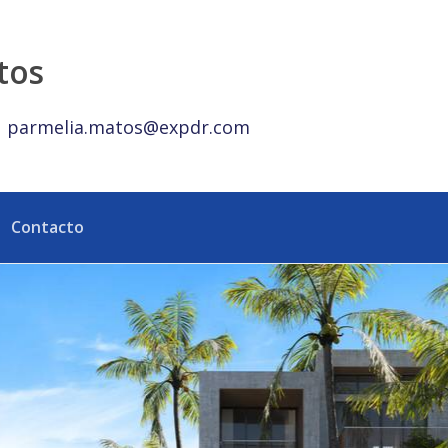
 con Amenidades - eXp Realty República Dominicana
tos
parmelia.matos@expdr.com
Contacto