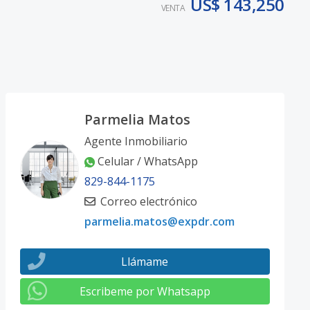
US$ 143,250
VENTA
Parmelia Matos
Agente Inmobiliario
Celular / WhatsApp
829-844-1175
Correo electrónico
parmelia.matos@expdr.com
Llámame
Escribeme por Whatsapp