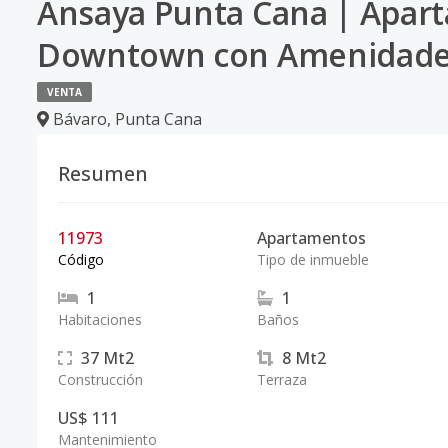
Ansaya Punta Cana | Apa
Downtown con Amenidad
VENTA
Bávaro
,
Punta Cana
Resumen
11973
Apartamentos
Código
Tipo de inmueble
1
1
Habitaciones
Baños
37
Mt2
8
Mt2
Construcción
Terraza
US$ 111
Mantenimiento