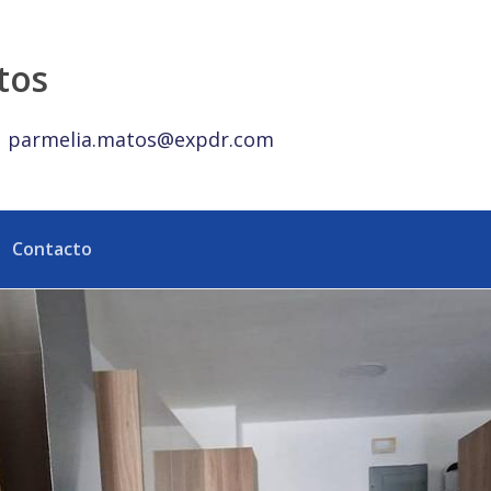
idades de Lujo en Alquiler | USD$1,300 - eXp Realty Repúb
tos
parmelia.matos@expdr.com
Contacto