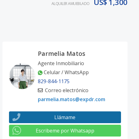
US$ 1,300
ALQUILER AMUEBLADO
Parmelia Matos
Agente Inmobiliario
Celular / WhatsApp
829-844-1175
Correo electrónico
parmelia.matos@expdr.com
Llámame
Escribeme por Whatsapp