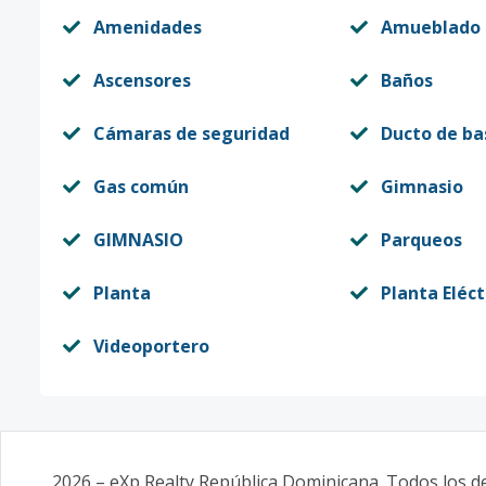
Amenidades
Amueblado
Ascensores
Baños
Cámaras de seguridad
Ducto de ba
Gas común
Gimnasio
GIMNASIO
Parqueos
Planta
Planta Eléct
Videoportero
2026
–
eXp Realty República Dominicana
. Todos los 