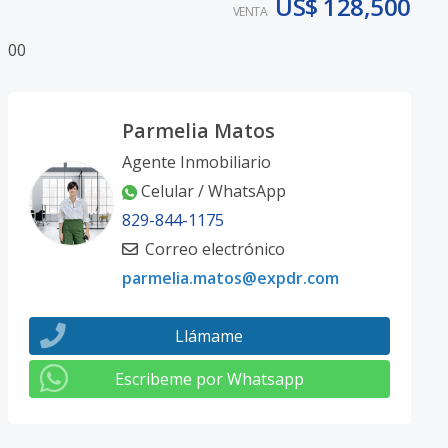
US$ 128,500
VENTA
0
0
Parmelia Matos
Agente Inmobiliario
Celular / WhatsApp
829-844-1175
Correo electrónico
parmelia.matos@expdr.com
Llámame
Escribeme por Whatsapp