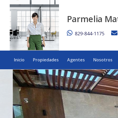
Apartamento de 1 hab. venta Serralles - eXp Realty Repúbli
Parmelia Ma
829-844-1175
Inicio
Propiedades
Agentes
Nosotros