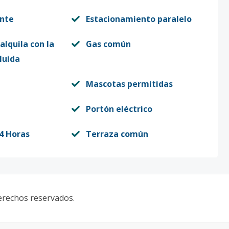
ente
Estacionamiento paralelo
 alquila con la
Gas común
luida
Mascotas permitidas
Portón eléctrico
4 Horas
Terraza común
derechos reservados.