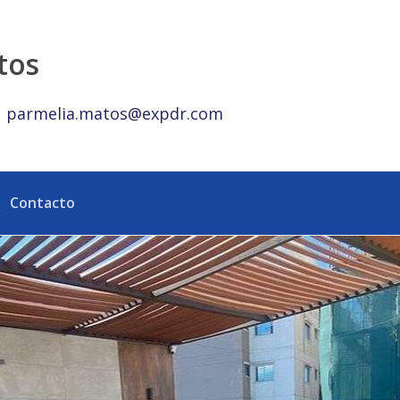
ca Dominicana
tos
parmelia.matos@expdr.com
Contacto