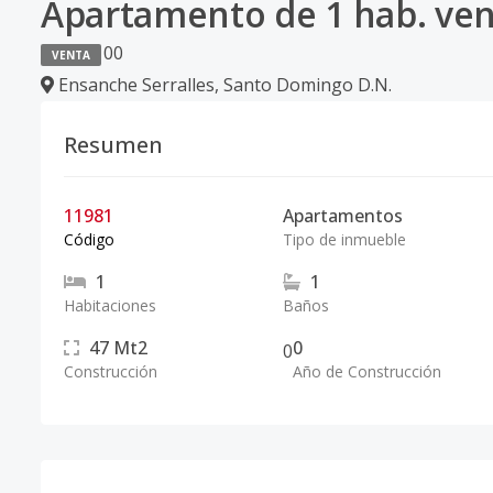
Apartamento de 1 hab. vent
0
0
VENTA
Ensanche Serralles
,
Santo Domingo D.N.
Resumen
11981
Apartamentos
Código
Tipo de inmueble
1
1
Habitaciones
Baños
47
Mt2
0
0
Construcción
Año de Construcción