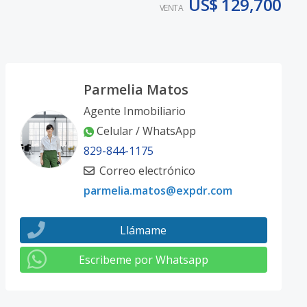
US$ 129,700
VENTA
Parmelia Matos
Agente Inmobiliario
Celular / WhatsApp
829-844-1175
Correo electrónico
parmelia.matos@expdr.com
Llámame
Escribeme por Whatsapp