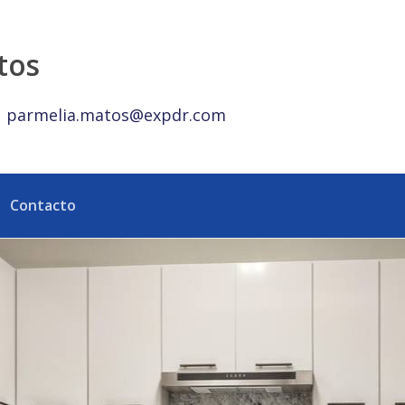
epública Dominicana
tos
parmelia.matos@expdr.com
Contacto