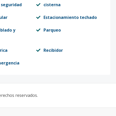
2
129.4
-
US$ 205,000
 seguridad
cisterna
ular
Estacionamiento techado
2
120.5
-
-
blado y
Parqueo
2
120.5
-
-
rica
Recibidor
mergencia
2
129.4
64
US$ 245,000
2
129.4
-
US$ 195,000
derechos reservados.