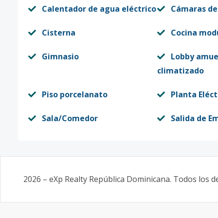
501
5
3
2
1
Calentador de agua eléctrico
Cámaras de
Código
11641
-14
Cisterna
Cocina mod
502
5
3
2
1
Código
11641
-15
Gimnasio
Lobby amue
climatizado
503
5
3
2
1
Código
Piso porcelanato
11641
-16
Planta Eléct
504
Sala/Comedor
Salida de E
5
3
2
1
Código
11641
-17
201
2
3
2
1
Código
11641
-1
2026
–
eXp Realty República Dominicana
. Todos los 