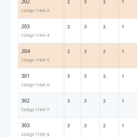
202
2
3
2
1
Código
11641
-2
203
2
3
2
1
Código
11641
-4
204
2
3
2
1
Código
11641
-5
301
3
3
2
1
Código
11641
-6
302
3
3
2
1
Código
11641
-7
303
3
3
2
1
Código
11641
-8