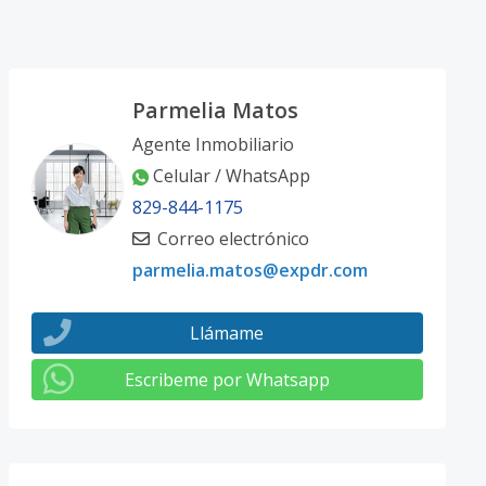
Parmelia Matos
Agente Inmobiliario
Celular / WhatsApp
829-844-1175
Correo electrónico
parmelia.matos@expdr.com
Llámame
Escribeme por Whatsapp