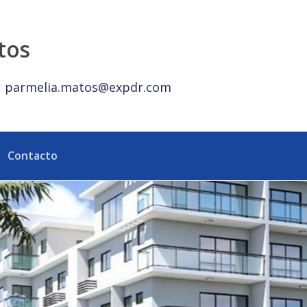
ública Dominicana
tos
parmelia.matos@expdr.com
Contacto