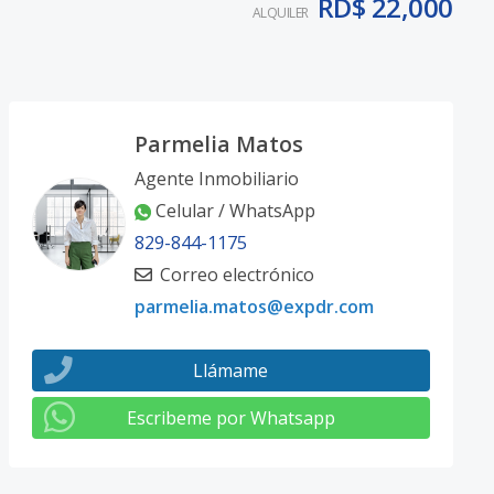
RD$ 22,000
ALQUILER
Parmelia Matos
Agente Inmobiliario
Celular / WhatsApp
829-844-1175
Correo electrónico
parmelia.matos@expdr.com
Llámame
Escribeme por Whatsapp