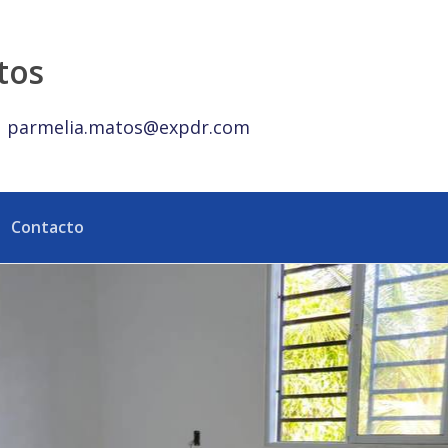
República Dominicana
tos
parmelia.matos@expdr.com
Contacto