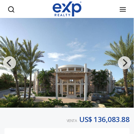
“Apartamentos de lujo con playa privada y golf PGA” - eXp 
US$ 136,083.88
VENTA