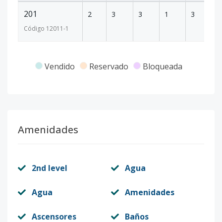
201
2
3
3
1
3
2
Código
12011
-1
Vendido
Reservado
Bloqueada
Amenidades
2nd level
Agua
Agua
Amenidades
Ascensores
Baños