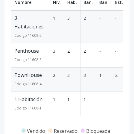
Nombre
Niv.
Hab.
Ban.
Ban.
Est.
m
3
1
3
2
-
-
1
Habitaciones
Código
11608
-2
Penthouse
3
2
2
-
-
1
Código
11608
-3
TownHouse
2
3
3
1
2
2
Código
11608
-4
1 Habitación
1
1
1
-
-
7
Código
11608
-1
Vendido
Reservado
Bloqueada