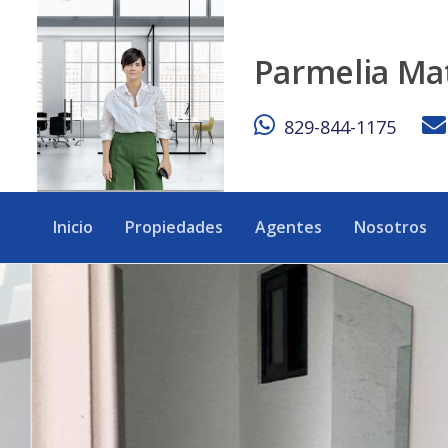
Exclusividad en Punta Cana Village! - eXp Realty República 
Parmelia Ma
829-844-1175
Inicio
Propiedades
Agentes
Nosotros