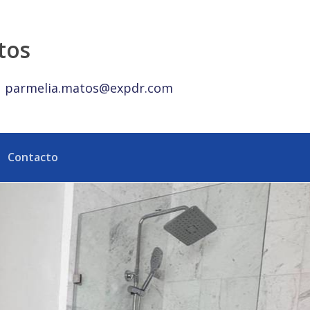
Dominicana
tos
parmelia.matos@expdr.com
Contacto