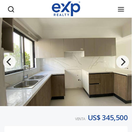
Penthouse en venta en Los Prados - eXp Realty República 
US$ 345,500
VENTA