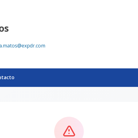
os
ia.matos@expdr.com
ntacto