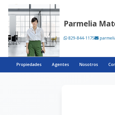
Página no encontrada - eXp Realty República Dominicana
Parmelia Mat
829-844-1175
parmel
Propiedades
Agentes
Nosotros
Co