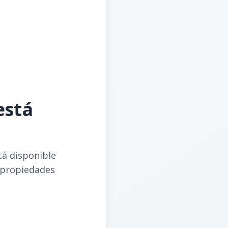
está
tá disponible
 propiedades