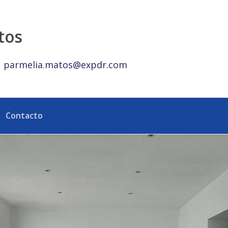
Realty República Dominicana
tos
parmelia.matos@expdr.com
Contacto