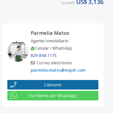
US$ 3,136
ALQUILER
Parmelia Matos
Agente Inmobiliario
Celular / WhatsApp
829-844-1175
Correo electrónico
parmelia.matos@expdr.com
Llámame
Escribeme por Whatsapp