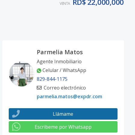
RD$ 22,000,000
VENTA
Parmelia Matos
Agente Inmobiliario
Celular / WhatsApp
829-844-1175
Correo electrónico
parmelia.matos@expdr.com
Llámame
Escribeme por Whatsapp