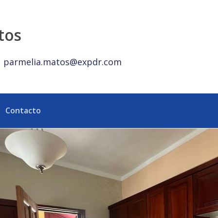
abilidad. - eXp Realty República Dominicana
tos
parmelia.matos@expdr.com
Contacto