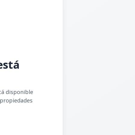
está
tá disponible
 propiedades