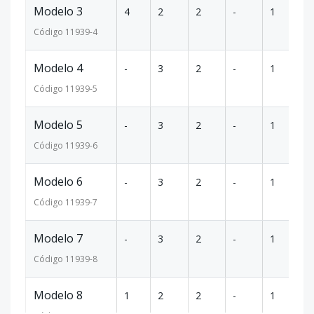
Modelo 3
4
2
2
-
1
70
Código
11939
-4
Modelo 4
-
3
2
-
1
8
Código
11939
-5
Modelo 5
-
3
2
-
1
8
Código
11939
-6
Modelo 6
-
3
2
-
1
8
Código
11939
-7
Modelo 7
-
3
2
-
1
7
Código
11939
-8
Modelo 8
1
2
2
-
1
70