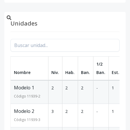
Unidades
1/2
Nombre
Niv.
Hab.
Ban.
Ban.
Est.
m
Modelo 1
2
2
2
-
1
70
Código
11939
-2
Modelo 2
3
2
2
-
1
70
Código
11939
-3