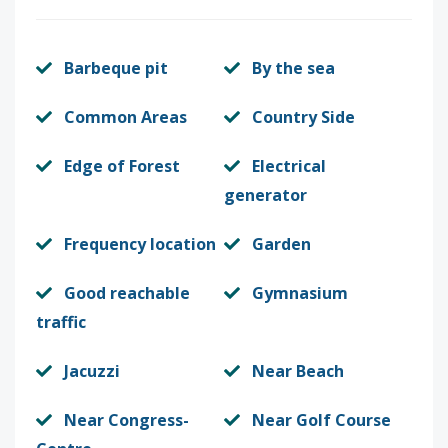
Barbeque pit
By the sea
Common Areas
Country Side
Edge of Forest
Electrical
generator
Frequency location
Garden
Good reachable
Gymnasium
traffic
Jacuzzi
Near Beach
Near Congress-
Near Golf Course