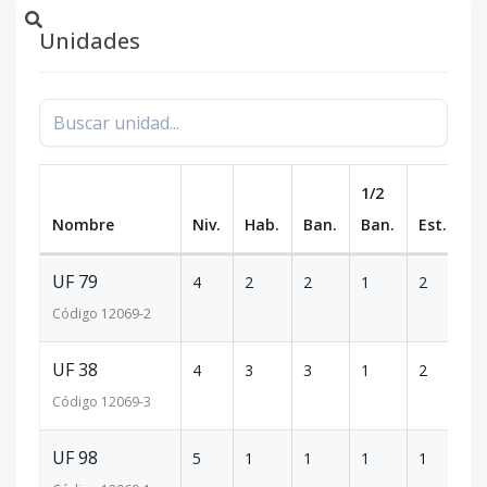
Unidades
1/2
Nombre
Niv.
Hab.
Ban.
Ban.
Est.
m
UF 79
4
2
2
1
2
1
Código
12069
-2
UF 38
4
3
3
1
2
1
Código
12069
-3
UF 98
5
1
1
1
1
7