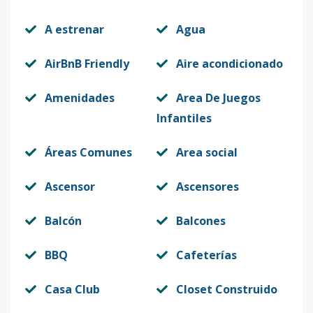
A estrenar
Agua
Tipo Art
1
1
1
-
1
36
(Studio)
AirBnB Friendly
Aire acondicionado
Código
9411
-12
Amenidades
Area De Juegos
Tipo Eco
1
1
1
-
1
62
Infantiles
Código
9411
-1
Áreas Comunes
Area social
Ascensor
Ascensores
Balcón
Balcones
BBQ
Cafeterías
Casa Club
Closet Construido