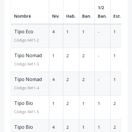
1/2
Nombre
Niv.
Hab.
Ban.
Ban.
Est.
m
Tipo Eco
4
1
1
-
1
11
Código
9411
-2
Tipo Nomad
1
2
2
-
1
98
Código
9411
-3
Tipo Nomad
4
2
2
-
1
2
Código
9411
-4
Tipo Bio
1
2
1
1
2
1
Código
9411
-5
Tipo Bio
4
2
1
1
2
2