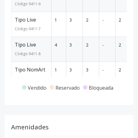
Código
9411
-6
Tipo Live
1
3
2
-
2
1
Código
9411
-7
Tipo Live
4
3
2
-
2
2
Código
9411
-8
Tipo NomArt
1
3
3
-
2
1
Código
9411
-9
Vendido
Reservado
Bloqueada
Tipo NomArt
4
3
3
-
2
2
Código
9411
-10
Tipo Art
1
1
1
-
1
36
Amenidades
(Studio)
Código
9411
-11