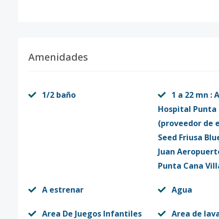
Amenidades
1/2 baño
1 a 22 mn :
Hospital Punta
(proveedor de e
Seed Friusa Blu
Juan Aeropuert
Punta Cana Vil
A estrenar
Agua
Area De Juegos Infantiles
Area de lav