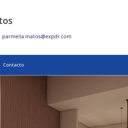
ta Cana - eXp Realty República Dominicana
tos
parmelia.matos@expdr.com
Contacto