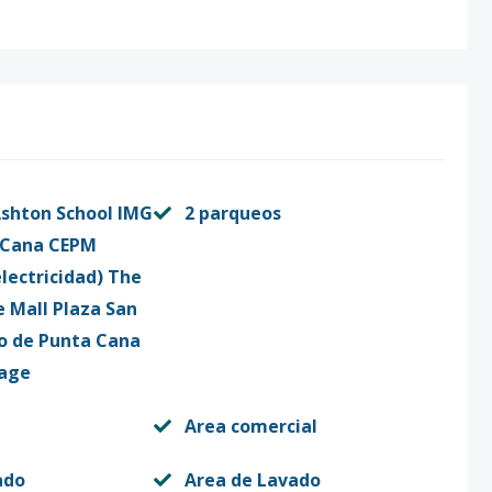
 Ashton School IMG
2 parqueos
 Cana CEPM
lectricidad) The
e Mall Plaza San
o de Punta Cana
lage
Area comercial
ado
Area de Lavado