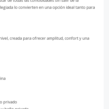
tar de todas las comodidades sin salir de la
legiada lo convierten en una opción ideal tanto para
ivel, creada para ofrecer amplitud, confort y una
cina
ño privado