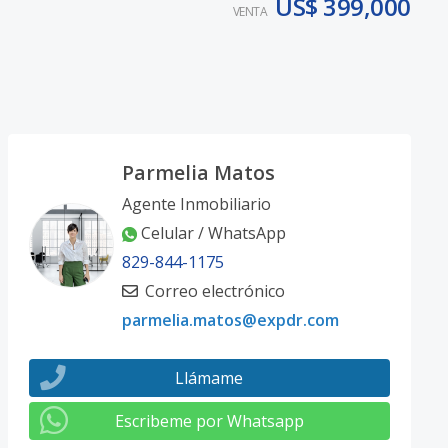
US$ 399,000
VENTA
Parmelia Matos
Agente Inmobiliario
Celular / WhatsApp
829-844-1175
Correo electrónico
parmelia.matos@expdr.com
Llámame
Escribeme por Whatsapp