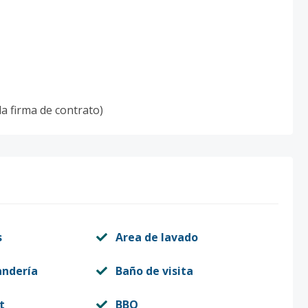
la firma de contrato)
s
Area de lavado
andería
Baño de visita
t
BBQ