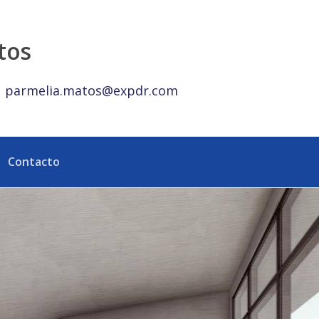
lusivo complejo de Cap Cana, Punta Cana. - eXp Realty Repúbl
tos
parmelia.matos@expdr.com
Contacto