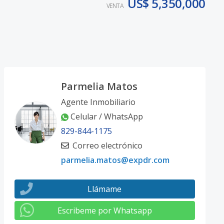
US$ 5,350,000
VENTA
Parmelia Matos
Agente Inmobiliario
Celular / WhatsApp
829-844-1175
Correo electrónico
parmelia.matos@expdr.com
Llámame
Escribeme por Whatsapp