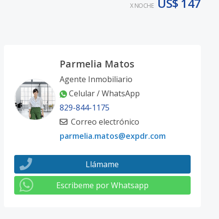
US$ 147
X NOCHE
Parmelia Matos
Agente Inmobiliario
Celular / WhatsApp
829-844-1175
Correo electrónico
parmelia.matos@expdr.com
Llámame
Escribeme por Whatsapp