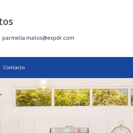
tos
parmelia.matos@expdr.com
Contacto