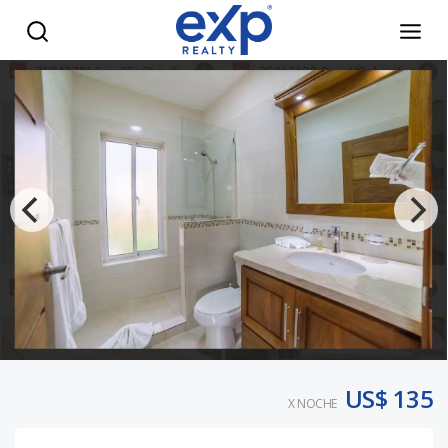
Villa 841 - eXp Realty República Dominicana
US$ 135
X NOCHE