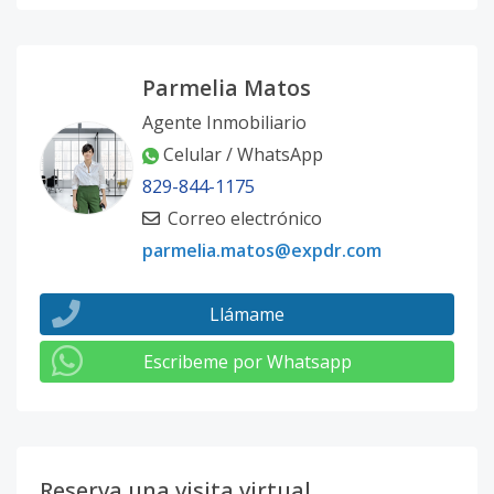
Parmelia Matos
Agente Inmobiliario
Celular / WhatsApp
829-844-1175
Correo electrónico
parmelia.matos@expdr.com
Llámame
Escribeme por Whatsapp
Reserva una visita virtual