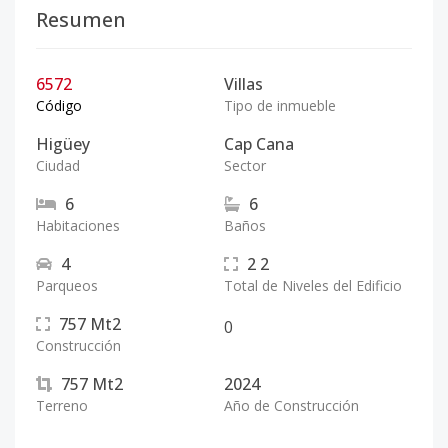
Resumen
6572
Villas
Código
Tipo de inmueble
Higüey
Cap Cana
Ciudad
Sector
6
6
Habitaciones
Baños
4
2
2
Parqueos
Total de Niveles del Edificio
757
Mt2
0
Construcción
757
Mt2
2024
Terreno
Año de Construcción