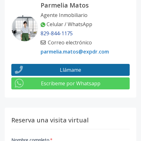
Parmelia Matos
Agente Inmobiliario
Celular / WhatsApp
829-844-1175
Correo electrónico
parmelia.matos@expdr.com
Llámame
Escribeme por Whatsapp
Reserva una visita virtual
Nombre completo
*