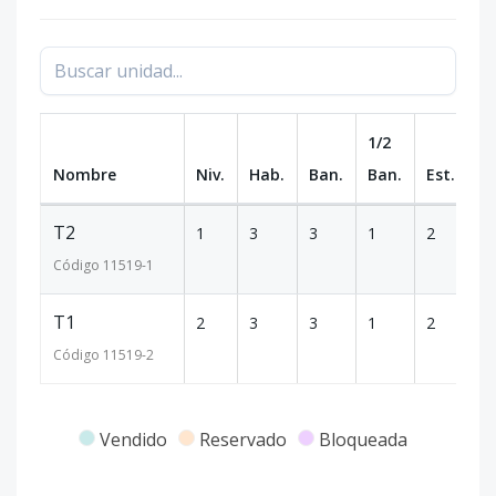
1/2
Nombre
Niv.
Hab.
Ban.
Ban.
Est.
m
T2
1
3
3
1
2
3
Código
11519
-1
T1
2
3
3
1
2
3
Código
11519
-2
Vendido
Reservado
Bloqueada