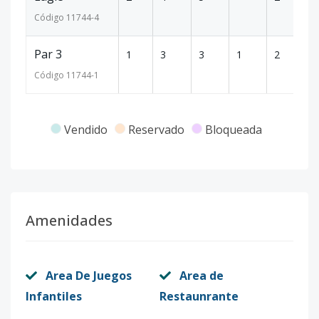
Código
11744
-4
Par 3
1
3
3
1
2
2
Código
11744
-1
Vendido
Reservado
Bloqueada
Amenidades
Area De Juegos
Area de
Infantiles
Restaunrante