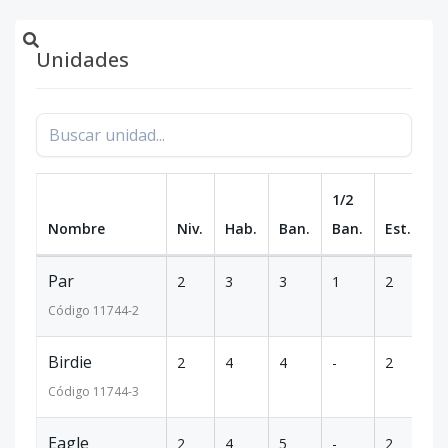
Unidades
1/2
Nombre
Niv.
Hab.
Ban.
Ban.
Est.
m
Par
2
3
3
1
2
2
Código
11744
-2
Birdie
2
4
4
-
2
2
Código
11744
-3
Eagle
2
4
5
-
2
2